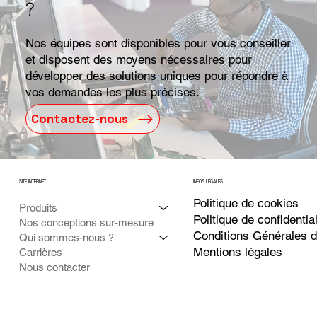
?
Nos équipes sont disponibles pour vous conseiller
et disposent des moyens nécessaires pour
développer des solutions uniques pour répondre à
vos demandes les plus précises.
Contactez-nous
SITE INTERNET
INFOS LÉGALES
Politique de cookies
Produits
Politique de
confidential
Nos conceptions sur-mesure
Conditions Générales 
Qui sommes-nous ?
Mentions légales
Carrières
Nous contacter