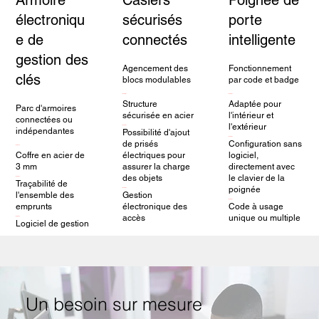
Armoire
Casiers
Poignée de
électroniqu
sécurisés
porte
e de
connectés
intelligente
gestion des
Agencement des
Fonctionnement
clés
blocs modulables
par code et badge
...
...
Structure
Adaptée pour
Parc d'armoires
sécurisée en acier
l'intérieur et
connectées ou
...
l'extérieur
indépendantes
Possibilité d'ajout
...
de prisés
Configuration sans
...
Coffre en acier de
électriques pour
logiciel,
3 mm
assurer la charge
directement avec
...
des objets
le clavier de la
Traçabilité de
...
poignée
l'ensemble des
Gestion
...
emprunts
électronique des
Code à usage
...
accès
unique ou multiple
Logiciel de gestion
Un besoin sur mesure